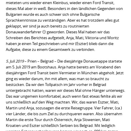
mieteten uns wieder einen Kleinbus, wieder einen Ford Transit,
dieses Mal aber in weiß. Besonders in den ländlichen Gegenden von
Bulgarien wurde es auch schwer sich ohne Bulgarische
Sprachkenntnisse zu verständigen. Aber es hat trotzdem alles gut
geklappt, wir sind ja auch bereits zu routinierten
Donauwanderfahrer 🙂 geworden. Dieses Mal haben wir das
Schreiben des Berichtes aufgeteilt, Anja, Mati, Viktoria und Moritz
haben je einen Teil geschrieben und mir (Eszter) blieb dann die
Aufgabe, diese zu einem Gesamtwerk zu verbinden.
5. Juli 2019
– Prien – Belgrad – Die diesjährige Donauetappe startete
am 5. Juli 2019 am Bootshaus. Anja hatte bereits am Vorabend den
diesjährigen Ford Transit beim Vermieter in München abgeholt. Jetzt
ging es wieder darum, ihn mit allem, was man so braucht zu
bestücken. Da wir den Tollpatsch im Jahr vorher in Belgrad
untergebracht hatten, waren wir dieses Mal ohne Hänger unterwegs.
Das war ungemein komfortabel, auch wenn fast etwas fehlte als wir
uns schließlich auf den Weg machten. Wir, das waren Eszter, Mati,
Martin und Anja, sozusagen die erste Reisegruppe. Vier Fahrer, (ca.)
vier Länder, die bis zum Ziel zu durchqueren waren. Also übernahm
Martin die erste Tour durch Österreich, Anja Slowenien, Mati
Kroatien und Eszter schließlich Serbien bis Belgrad. Mit lediglich