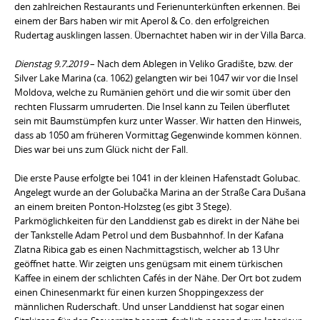
den zahlreichen Restaurants und Ferienunterkünften erkennen. Bei
einem der Bars haben wir mit Aperol & Co. den erfolgreichen
Rudertag ausklingen lassen. Übernachtet haben wir in der Villa Barca.
Dienstag 9.7.2019
– Nach dem Ablegen in Veliko Gradište, bzw. der
Silver Lake Marina (ca. 1062) gelangten wir bei 1047 wir vor die Insel
Moldova, welche zu Rumänien gehört und die wir somit über den
rechten Flussarm umruderten. Die Insel kann zu Teilen überflutet
sein mit Baumstümpfen kurz unter Wasser. Wir hatten den Hinweis,
dass ab 1050 am früheren Vormittag Gegenwinde kommen können.
Dies war bei uns zum Glück nicht der Fall.
Die erste Pause erfolgte bei 1041 in der kleinen Hafenstadt Golubac.
Angelegt wurde an der Golubačka Marina an der Straße Cara Dušana
an einem breiten Ponton-Holzsteg (es gibt 3 Stege).
Parkmöglichkeiten für den Landdienst gab es direkt in der Nähe bei
der Tankstelle Adam Petrol und dem Busbahnhof. In der Kafana
Zlatna Ribica gab es einen Nachmittagstisch, welcher ab 13 Uhr
geöffnet hatte. Wir zeigten uns genügsam mit einem türkischen
Kaffee in einem der schlichten Cafés in der Nähe. Der Ort bot zudem
einen Chinesenmarkt für einen kurzen Shoppingexzess der
männlichen Ruderschaft. Und unser Landdienst hat sogar einen