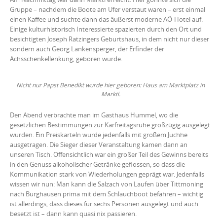
Gruppe – nachdem die Boote am Ufer verstaut waren – erst einmal
einen Kaffee und suchte dann das äußerst moderne AÖ-Hotel auf.
Einige kulturhistorisch Interessierte spazierten durch den Ort und
besichtigten Joseph Ratzingers Geburtshaus, in dem nicht nur dieser
sondern auch Georg Lankensperger, der Erfinder der
Achsschenkellenkung, geboren wurde.
Nicht nur Papst Benedikt wurde hier geboren: Haus am Marktplatz in
Marktl.
Den Abend verbrachte man im Gasthaus Hummel, wo die
gesetzlichen Bestimmungen zur Karfreitagsruhe großzügig ausgelegt
wurden. Ein Preiskarteln wurde jedenfalls mit großem Juchhe
ausgetragen. Die Sieger dieser Veranstaltung kamen dann an
unseren Tisch. Offensichtlich war ein großer Teil des Gewinns bereits
in den Genuss alkoholischer Getränke geflossen, so dass die
Kommunikation stark von Wiederholungen geprägt war. Jedenfalls
wissen wir nun: Man kann die Salzach von Laufen über Tittmoning
nach Burghausen prima mit dem Schlauchboot befahren – wichtig
ist allerdings, dass dieses für sechs Personen ausgelegt und auch
besetzt ist – dann kann quasi nix passieren.