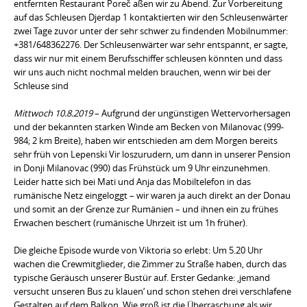
entfernten Restaurant Poreč aßen wir zu Abend. Zur Vorbereitung
auf das Schleusen Djerdap 1 kontaktierten wir den Schleusenwärter
zwei Tage zuvor unter der sehr schwer zu findenden Mobilnummer:
+381/648362276. Der Schleusenwärter war sehr entspannt, er sagte,
dass wir nur mit einem Berufsschiffer schleusen könnten und dass
wir uns auch nicht nochmal melden brauchen, wenn wir bei der
Schleuse sind
Mittwoch 10.8.2019
– Aufgrund der ungünstigen Wettervorhersagen
und der bekannten starken Winde am Becken von Milanovac (999-
984; 2 km Breite), haben wir entschieden am dem Morgen bereits
sehr früh von Lepenski Vir loszurudern, um dann in unserer Pension
in Donji Milanovac (990) das Frühstück um 9 Uhr einzunehmen.
Leider hatte sich bei Mati und Anja das Mobiltelefon in das
rumänische Netz eingeloggt – wir waren ja auch direkt an der Donau
und somit an der Grenze zur Rumänien – und ihnen ein zu frühes
Erwachen beschert (rumänische Uhrzeit ist um 1h früher).
Die gleiche Episode wurde von Viktoria so erlebt: Um 5.20 Uhr
wachen die Crewmitglieder, die Zimmer zu Straße haben, durch das
typische Geräusch unserer Bustür auf. Erster Gedanke: ‚jemand
versucht unseren Bus zu klauen‘ und schon stehen drei verschlafene
Gestalten auf dem Balkon. Wie groß ist die Überraschung als wir