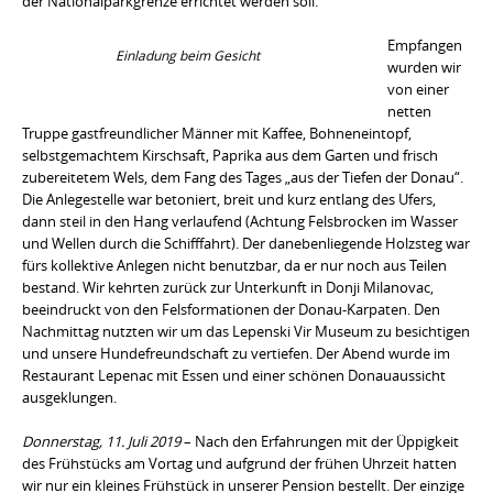
der Nationalparkgrenze errichtet werden soll.
Empfangen
Einladung beim Gesicht
wurden wir
von einer
netten
Truppe gastfreundlicher Männer mit Kaffee, Bohneneintopf,
selbstgemachtem Kirschsaft, Paprika aus dem Garten und frisch
zubereitetem Wels, dem Fang des Tages „aus der Tiefen der Donau“.
Die Anlegestelle war betoniert, breit und kurz entlang des Ufers,
dann steil in den Hang verlaufend (Achtung Felsbrocken im Wasser
und Wellen durch die Schifffahrt). Der danebenliegende Holzsteg war
fürs kollektive Anlegen nicht benutzbar, da er nur noch aus Teilen
bestand. Wir kehrten zurück zur Unterkunft in Donji Milanovac,
beeindruckt von den Felsformationen der Donau-Karpaten. Den
Nachmittag nutzten wir um das Lepenski Vir Museum zu besichtigen
und unsere Hundefreundschaft zu vertiefen. Der Abend wurde im
Restaurant Lepenac mit Essen und einer schönen Donauaussicht
ausgeklungen.
Donnerstag, 11. Juli 2019
– Nach den Erfahrungen mit der Üppigkeit
des Frühstücks am Vortag und aufgrund der frühen Uhrzeit hatten
wir nur ein kleines Frühstück in unserer Pension bestellt. Der einzige