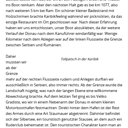
ins Boot reinkam. Aber den nächsten Halt gab es bei km 1077, also
nach weiteren 5 km bei Ram. Ein schöner kleiner Badestrand mit
Holzschirmen brachte Karibikfeeling während wir picknickten, da das
einzige Restaurant im Ort geschlossen war. Nach dieser Erfahrung
haben wir uns entschlossen, unser Boot abzukleben, da der weitere
Verlauf der Donau nach dem Kanuführer windanfällig war. Wenige
Kilometer nach dem Ablegen war auf der linken Flussseite die Grenze
zwischen Serbien und Rumänien.
Daher
Tollpatsch in der Karibik
mussten wir
ab der
Grenze
mehr auf der rechten Flussseite rudern und Anlegen durften wir
ausschließlich in Serbien, also immer rechts. Ab der Grenze wurde die
Landschaft hügelig, was nach der langen Ebene eine willkommene
Abwechslung brachte. Auf dem letzten Teil ging es bis Veliko
Gradiste, wo wir in einem Nebenarm der Donau in einem kleinen
Motorboothafen festmachten. Direkt hinter dem Hafen ist der Rest
des Armes durch eine Art Staumauer abgetrennt. Dahinter befindet
sich der Silbersee, ein touristisch genutzter Stausee, an dem auch ein
Ruderclub beheimatet ist. Den touristischen Charakter kann man an