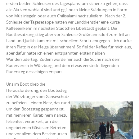
ersten beiden Schleusen des Tagesplans, um sicher zu gehen, dass
alle Aktiven wohlauf sind und ggf. noch kleine Stärkungen in Form
von Müsliriegeln oder auch Chilisalami nachzuliefern. Nach der 2.
Schleuse der Tagesetappe hatten wir Landdienstler eine kurze
Kaffeeeinkehr im nächsten Städtchen Eibelstadt geplant. Die
Bootbesatzung stieg aber vor Schleuse Großmannsdorf zum Teil an
Land und Judith kam mir mit schnellem Schritt entgegen – ich durfte
ihren Platz in der Helga übernehmen! So fiel der Kaffee für mich aus,
aber dafür hatte ich einen entspannten ersten halben
Wanderrudertag. Zudem wurde mir auch die Suche nach dem
Ruderverein in Würzburg und dem etwas versteckt liegenden
Rudersteg desselbigen erspart.
Uns im Boot blieb die
Herausforderung, den Bootssteg
der Würzburger vom Gänseschutz
zu befreien – einem Netz, das rund
um den Bootssteg gespannt ist,
mit mehreren Karabinern nahezu
felsenfest verankert, um die
ungebetenen Gäste am Betreten
und vor allem dem Beschmutzen