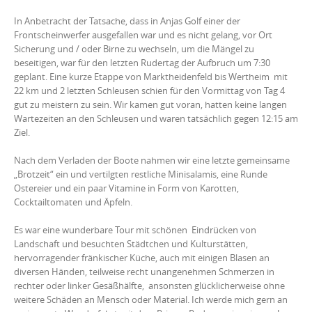
In Anbetracht der Tatsache, dass in Anjas Golf einer der
Frontscheinwerfer ausgefallen war und es nicht gelang, vor Ort
Sicherung und / oder Birne zu wechseln, um die Mängel zu
beseitigen, war für den letzten Rudertag der Aufbruch um 7:30
geplant. Eine kurze Etappe von Marktheidenfeld bis Wertheim mit
22 km und 2 letzten Schleusen schien für den Vormittag von Tag 4
gut zu meistern zu sein. Wir kamen gut voran, hatten keine langen
Wartezeiten an den Schleusen und waren tatsächlich gegen 12:15 am
Ziel.
Nach dem Verladen der Boote nahmen wir eine letzte gemeinsame
„Brotzeit“ ein und vertilgten restliche Minisalamis, eine Runde
Ostereier und ein paar Vitamine in Form von Karotten,
Cocktailtomaten und Äpfeln.
Es war eine wunderbare Tour mit schönen Eindrücken von
Landschaft und besuchten Städtchen und Kulturstätten,
hervorragender fränkischer Küche, auch mit einigen Blasen an
diversen Händen, teilweise recht unangenehmen Schmerzen in
rechter oder linker Gesäßhälfte, ansonsten glücklicherweise ohne
weitere Schäden an Mensch oder Material. Ich werde mich gern an