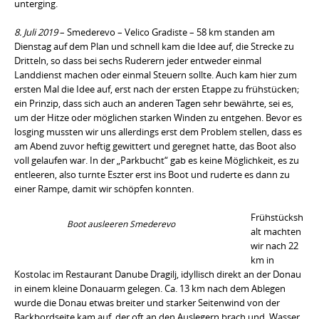
unterging.
8. Juli 2019
– Smederevo – Velico Gradiste – 58 km standen am
Dienstag auf dem Plan und schnell kam die Idee auf, die Strecke zu
Dritteln, so dass bei sechs Ruderern jeder entweder einmal
Landdienst machen oder einmal Steuern sollte. Auch kam hier zum
ersten Mal die Idee auf, erst nach der ersten Etappe zu frühstücken;
ein Prinzip, dass sich auch an anderen Tagen sehr bewährte, sei es,
um der Hitze oder möglichen starken Winden zu entgehen. Bevor es
losging mussten wir uns allerdings erst dem Problem stellen, dass es
am Abend zuvor heftig gewittert und geregnet hatte, das Boot also
voll gelaufen war. In der „Parkbucht“ gab es keine Möglichkeit, es zu
entleeren, also turnte Eszter erst ins Boot und ruderte es dann zu
einer Rampe, damit wir schöpfen konnten.
Frühstücksh
Boot ausleeren Smederevo
alt machten
wir nach 22
km in
Kostolac im Restaurant Danube Dragilj, idyllisch direkt an der Donau
in einem kleine Donauarm gelegen. Ca. 13 km nach dem Ablegen
wurde die Donau etwas breiter und starker Seitenwind von der
Backbordseite kam auf, der oft an den Auslegern brach und Wasser