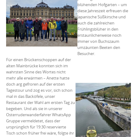
blühenden Hofgarten – um
diese Jahreszeit erfreuen die
Japanische Süßkirsche und
auch die zahlreichen
Frühlingsblüher in den
erstaunlicherweise noch
immer von Buchszaum
umzäunten Beeten den
Besucher.
Für einen Brückenschoppen auf der
alten Mainbrücke konnten sich im
wahrsten Sinne des Wortes nicht
mehr alle erwärmen – Anette hatte
doch arg gefroren auf der ersten
Tagestour und zog es vor, sich schon
mal in das Backöfele, unser
Restaurant der Wahl am ersten Tag zu
begeben. Und als sie in unserer
Osterruderwanderfahrer WhatsApp
Gruppe vermeldetet, dass der
ursprünglich für 19:30 reservierte
Tisch schon früher frei wäre, folgte ihr