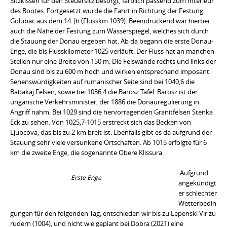
Sitzkissen für den Steuersitz besorgt, farblich passend zum Interieur
des Bootes. Fortgesetzt wurde die Fahrt in Richtung der Festung
Golubac aus dem 14. Jh (Flusskm 1039). Beeindruckend war hierbei
auch die Nähe der Festung zum Wasserspiegel, welches sich durch
die Stauung der Donau ergeben hat. Ab da begann die erste Donau-
Enge, die bis Flusskilometer 1025 verläuft. Der Fluss hat an manchen
Stellen nur eine Breite von 150 m. Die Felswände rechts und links der
Donau sind bis zu 600 m hoch und wirken entsprechend imposant.
Sehenswürdigkeiten auf rumänischer Seite sind bei 1040,6 die
Babakaj Felsen, sowie bei 1036,4 die Barosz Tafel. Barosz ist der
ungarische Verkehrsminister, der 1886 die Donauregulierung in
Angriff nahm. Bei 1029 sind die hervorragenden Granitfelsen Stenka
Eck zu sehen. Von 1025,7-1015 erstreckt sich das Becken von
Ljubcova, das bis zu 2 km breit ist. Ebenfalls gibt es da aufgrund der
Stauung sehr viele versunkene Ortschaften. Ab 1015 erfolgte für 6
km die zweite Enge, die sogenannte Obere Klissura.
Aufgrund
Erste Enge
angekündigt
er schlechter
Wetterbedin
gungen für den folgenden Tag, entschieden wir bis zu Lepenski Vir zu
rudern (1004), und nicht wie geplant bei Dobra (2021) eine