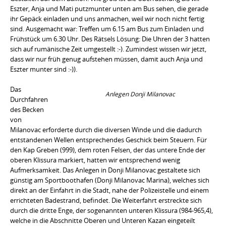
Eszter, Anja und Mati putzmunter unten am Bus sehen, die gerade
ihr Gepäck einladen und uns anmachen, weil wir noch nicht fertig
sind. Ausgemacht war: Treffen um 6.15 am Bus zum Einladen und
Frühstück um 6.30 Uhr. Des Rätsels Lösung: Die Uhren der 3 hatten
sich auf rumänische Zeit umgestellt :-). Zumindest wissen wir jetzt,
dass wir nur früh genug aufstehen müssen, damit auch Anja und
Eszter munter sind :-)).
Das
Anlegen Donji Milanovac
Durchfahren
des Becken
von
Milanovac erforderte durch die diversen Winde und die dadurch
entstandenen Wellen entsprechendes Geschick beim Steuern. Für
den Kap Greben (999), dem roten Felsen, der das untere Ende der
oberen Klissura markiert, hatten wir entsprechend wenig
Aufmerksamkeit. Das Anlegen in Donji Milanovac gestaltete sich
günstig am Sportboothafen (Donji Milanovac Marina), welches sich
direkt an der Einfahrt in die Stadt, nahe der Polizeistelle und einem
errichteten Badestrand, befindet. Die Weiterfahrt erstreckte sich
durch die dritte Enge, der sogenannten unteren Klissura (984-965,4),
welche in die Abschnitte Oberen und Unteren Kazan eingeteilt