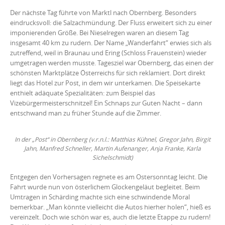
Der nächste Tag führte von Marktl nach Obernberg. Besonders
eindrucksvoll: die Salzachmündung. Der Fluss erweitert sich zu einer
imponierenden Größe. Bei Nieselregen waren an diesem Tag
insgesamt 40 km zu rudern. Der Name „Wanderfahrt“ erwies sich als
zutreffend, weil in Braunau und Ering (Schloss Frauenstein) wieder
umgetragen werden musste. Tagesziel war Obernberg, das einen der
schönsten Marktplätze Österreichs für sich reklamiert. Dort direkt
liegt das Hotel zur Post, in dem wir unterkamen. Die Speisekarte
enthielt adäquate Spezialitäten: zum Beispiel das
Vizebürgermeisterschnitzel! Ein Schnaps zur Guten Nacht – dann
entschwand man zu früher Stunde auf die Zimmer.
In der „Post“ in Obernberg (v.r.n.l.: Matthias Kühnel, Gregor Jahn, Birgit
Jahn, Manfred Schneller, Martin Aufenanger, Anja Franke, Karla
Sichelschmidt)
Entgegen den Vorhersagen regnete es am Ostersonntag leicht. Die
Fahrt wurde nun von österlichem Glockengeläut begleitet. Beim
Umtragen in Schärding machte sich eine schwindende Moral
bemerkbar. „Man könnte vielleicht die Autos hierher holen“, hieß es
vereinzelt. Doch wie schön war es, auch die letzte Etappe zu rudern!