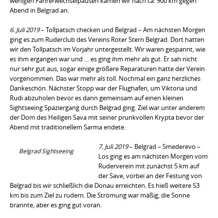
wenigen Fahrerwechselpausen kamen wir nach ca. 900 km gegen
Abend in Belgrad an.
6. Juli 2019
– Tollpatsch checken und Belgrad – Am nächsten Morgen
ging es zum Ruderclub des Vereins Roter Stern Belgrad. Dort hatten
wir den Tollpatsch im Vorjahr untergestellt. Wir waren gespannt, wie
es ihm ergangen war und … es ging ihm mehr als gut. Er sah nicht
nur sehr gut aus, sogar einige größere Reparaturen hatte der Verein
vorgenommen. Das war mehr als toll. Nochmal ein ganz herzliches
Dankeschön. Nächster Stopp war der Flughafen, um Viktoria und
Rudi abzuholen bevor es dann gemeinsam auf einen kleinen
Sightseeing Spaziergang durch Belgrad ging. Ziel war unter anderem
der Dom des Heiligen Sava mit seiner prunkvollen Krypta bevor der
Abend mit traditionellem Sarma endete.
7. Juli 2019
– Belgrad – Smederevo –
Belgrad Sightseeing
Los ging es am nächsten Morgen vom
Ruderverein mit zunächst 5 km auf
der Save, vorbei an der Festung von
Belgrad bis wir schließlich die Donau erreichten. Es hieß weitere 53
km bis zum Ziel zu rudern. Die Strömung war mäßig, die Sonne
brannte, aber es ging gut voran.