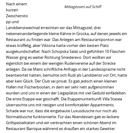
Nach einem
Mittagessen auf Schiff
kurzen
Zwischensto
pp und
Landdienstwechsel erreichten wir das Mittagsziel, drei
nebeneinanderliegende kleine Kähne in Grocka, auf denen jeweils ein
Restaurant zu finden war. Das Anlegen am Restaurantponton war
etwas kniffelig, aber Viktoria hatte vorher den besten Platz
ausgekundschaftet. Nach Schopska Salat und gefühlten 10 Flaschen
Wasser ging es weiter Richtung Smederevo. Dort wollten wir
eigentlich bei einem der wenigen Rudervereine auf der Strecke
anlegen. Da sie Matis schriftliche Anfrage in der Landessprache nicht
beantwortet hatten, bemühte sich Rudi als Landdienst vor Ort, hatte
aber kein Glück. Der Club sei privat. Es gab jedoch einen kleinen
Hafen mit Fischerbooten, in dem wir sehr nett aufgenommen
wurden und uns in einen der Liegeplätze mit viel Geduld einfädelten.
Die erste Etappe war geschafft. Die Etappenunterkunft Villa Stasea
überraschte uns mit riesigen und komfortablen Appartments.
Schade war nur, dass die eingebaute Luxusdusche nur noch als
Normaldusche funktionierte. Für das Abendessen gab es leckere
Grillspezialitäten und wir verbrachten einen schönen Abend im
Restaurant Barrique während es draußen ein starkes Gewitter