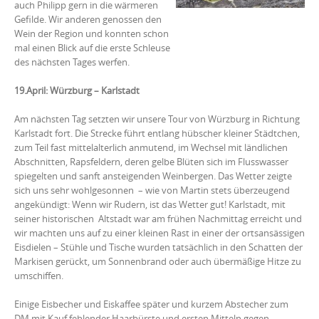
auch Philipp gern in die wärmeren
Gefilde. Wir anderen genossen den
Wein der Region und konnten schon
mal einen Blick auf die erste Schleuse
des nächsten Tages werfen.
19.April: Würzburg – Karlstadt
Am nächsten Tag setzten wir unsere Tour von Würzburg in Richtung
Karlstadt fort. Die Strecke führt entlang hübscher kleiner Städtchen,
zum Teil fast mittelalterlich anmutend, im Wechsel mit ländlichen
Abschnitten, Rapsfeldern, deren gelbe Blüten sich im Flusswasser
spiegelten und sanft ansteigenden Weinbergen. Das Wetter zeigte
sich uns sehr wohlgesonnen – wie von Martin stets überzeugend
angekündigt: Wenn wir Rudern, ist das Wetter gut! Karlstadt, mit
seiner historischen Altstadt war am frühen Nachmittag erreicht und
wir machten uns auf zu einer kleinen Rast in einer der ortsansässigen
Eisdielen – Stühle und Tische wurden tatsächlich in den Schatten der
Markisen gerückt, um Sonnenbrand oder auch übermäßige Hitze zu
umschiffen.
Einige Eisbecher und Eiskaffee später und kurzem Abstecher zum
DM mit Kauf fehlender Haarbürste und ersten Mitteln gegen