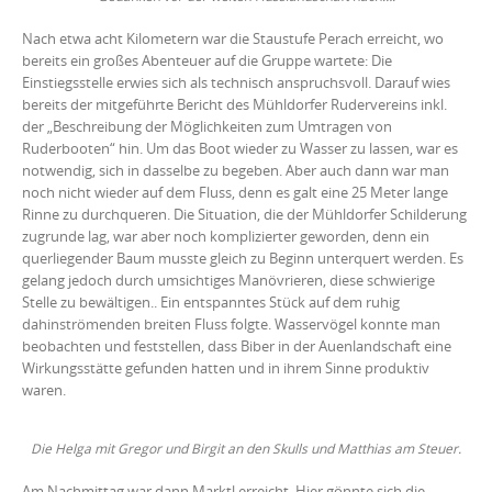
Nach etwa acht Kilometern war die Staustufe Perach erreicht, wo
bereits ein großes Abenteuer auf die Gruppe wartete: Die
Einstiegsstelle erwies sich als technisch anspruchsvoll. Darauf wies
bereits der mitgeführte Bericht des Mühldorfer Rudervereins inkl.
der „Beschreibung der Möglichkeiten zum Umtragen von
Ruderbooten“ hin. Um das Boot wieder zu Wasser zu lassen, war es
notwendig, sich in dasselbe zu begeben. Aber auch dann war man
noch nicht wieder auf dem Fluss, denn es galt eine 25 Meter lange
Rinne zu durchqueren. Die Situation, die der Mühldorfer Schilderung
zugrunde lag, war aber noch komplizierter geworden, denn ein
querliegender Baum musste gleich zu Beginn unterquert werden. Es
gelang jedoch durch umsichtiges Manövrieren, diese schwierige
Stelle zu bewältigen.. Ein entspanntes Stück auf dem ruhig
dahinströmenden breiten Fluss folgte. Wasservögel konnte man
beobachten und feststellen, dass Biber in der Auenlandschaft eine
Wirkungsstätte gefunden hatten und in ihrem Sinne produktiv
waren.
Die Helga mit Gregor und Birgit an den Skulls und Matthias am Steuer.
Am Nachmittag war dann Marktl erreicht. Hier gönnte sich die