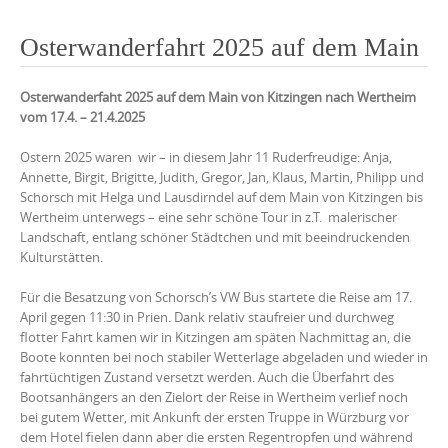
Osterwanderfahrt 2025 auf dem Main
Osterwanderfaht 2025 auf dem Main von Kitzingen nach Wertheim
vom 17.4. – 21.4.2025
Ostern 2025 waren wir – in diesem Jahr 11 Ruderfreudige: Anja,
Annette, Birgit, Brigitte, Judith, Gregor, Jan, Klaus, Martin, Philipp und
Schorsch mit Helga und Lausdirndel auf dem Main von Kitzingen bis
Wertheim unterwegs – eine sehr schöne Tour in z.T. malerischer
Landschaft, entlang schöner Städtchen und mit beeindruckenden
Kulturstätten.
Für die Besatzung von Schorsch’s VW Bus startete die Reise am 17.
April gegen 11:30 in Prien. Dank relativ staufreier und durchweg
flotter Fahrt kamen wir in Kitzingen am späten Nachmittag an, die
Boote konnten bei noch stabiler Wetterlage abgeladen und wieder in
fahrtüchtigen Zustand versetzt werden. Auch die Überfahrt des
Bootsanhängers an den Zielort der Reise in Wertheim verlief noch
bei gutem Wetter, mit Ankunft der ersten Truppe in Würzburg vor
dem Hotel fielen dann aber die ersten Regentropfen und während