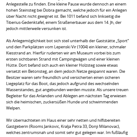
Anlegestelle zu finden. Eine kleine Pause wurde dennoch an einem
hohen Steinsteg bei Dobra gemacht, welche jedoch für ein Anlegen
über Nacht nicht geeignet ist. Bei 1011 befand sich linkseitig die
Tiberius-Gedenktafel, einem Straßenerbauer aus dem 14. Jh, der
jedoch mittlerweile versunken ist.
Als Anlegemöglichkeit bot sich steil unterhalb der Gaststätte „Sport“
und den Parkplätzen vom Lepenski Vir (1004) ein kleiner, schmaler
Kiesstrand an. Hierfür ruderten wir am Museum vorbei bis zum
ersten sichtbaren Strand mit Campingwägen und einer kleinen
Hütte. Dort befand sich auch ein kleiner Holzsteg sowie etwas
versetzt ein Betonsteg, an dem jedoch Netze gespannt waren. Die
Besitzer waren sehr freundlich und versicherten einen sicheren
Liegeplatz für das Boot, das jedoch aufgrund des wechselnden
Wasserstandes, gut angebunden werden musste. Als unsere treuen
Begleiter für das Anlanden und Ablegen am nächsten Tag erwiesen
sich die heimischen, zuckersüßen Hunde und schwimmenden
Welpen.
Wir übernachteten im Haus einer sehr netten und hilfsbereiten
Gastgeberin (Rooms Jankovic, Kralja Petra 33, Donji Milanovac),
welches zentrumsnah und somit sehr gut gelegen war. Im fußläufig