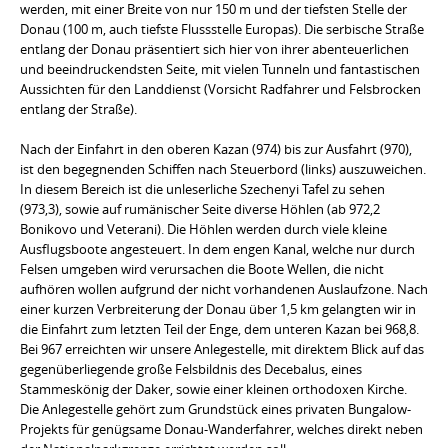
werden, mit einer Breite von nur 150 m und der tiefsten Stelle der
Donau (100 m, auch tiefste Flussstelle Europas). Die serbische Straße
entlang der Donau präsentiert sich hier von ihrer abenteuerlichen
und beeindruckendsten Seite, mit vielen Tunneln und fantastischen
Aussichten für den Landdienst (Vorsicht Radfahrer und Felsbrocken
entlang der Straße).
Nach der Einfahrt in den oberen Kazan (974) bis zur Ausfahrt (970),
ist den begegnenden Schiffen nach Steuerbord (links) auszuweichen.
In diesem Bereich ist die unleserliche Szechenyi Tafel zu sehen
(973,3), sowie auf rumänischer Seite diverse Höhlen (ab 972,2
Bonikovo und Veterani). Die Höhlen werden durch viele kleine
Ausflugsboote angesteuert. In dem engen Kanal, welche nur durch
Felsen umgeben wird verursachen die Boote Wellen, die nicht
aufhören wollen aufgrund der nicht vorhandenen Auslaufzone. Nach
einer kurzen Verbreiterung der Donau über 1,5 km gelangten wir in
die Einfahrt zum letzten Teil der Enge, dem unteren Kazan bei 968,8.
Bei 967 erreichten wir unsere Anlegestelle, mit direktem Blick auf das
gegenüberliegende große Felsbildnis des Decebalus, eines
Stammeskönig der Daker, sowie einer kleinen orthodoxen Kirche.
Die Anlegestelle gehört zum Grundstück eines privaten Bungalow-
Projekts für genügsame Donau-Wanderfahrer, welches direkt neben