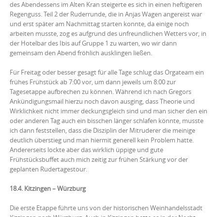
des Abendessens im Alten Kran steigerte es sich in einen heftigeren
Regenguss. Teil 2 der Ruderrunde, die in Anjas Wagen angereist war
und erst später am Nachmittag starten konnte, da einige noch
arbeiten musste, zog es aufgrund des unfreundlichen Wetters vor, in
der Hotelbar des Ibis auf Gruppe 1 zu warten, wo wir dann
gemeinsam den Abend fröhlich ausklingen ließen.
Für Freitag oder besser gesagt für alle Tage schlug das Orgateam ein
frühes Frühstück ab 7:00 vor, um dann jeweils um 8:00 zur
Tagesetappe aufbrechen zu können. Während ich nach Gregors
Ankündigungsmail hierzu noch davon ausging, dass Theorie und
Wirklichkeit nicht immer deckungsgleich sind und man sicher den ein
oder anderen Tag auch ein bisschen länger schlafen könnte, musste
ich dann feststellen, dass die Disziplin der Mitruderer die meinige
deutlich überstieg und man hiermit generell kein Problem hatte.
Andererseits lockte aber das wirklich üppige und gute
Frühstücksbuffet auch mich zeitig zur frühen Stärkung vor der
geplanten Rudertagestour.
18.4. Kitzingen – Würzburg
Die erste Etappe führte uns von der historischen Weinhandelsstadt