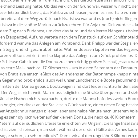
ück war, erhielten wir die Nachricht, dass die Schleuse das Pahibo nicht
reichend Leistung hätte. Ob das wirklich der Grund war, wissen wir nicht, d
er letztendlich bereit, das Pahibo zu schleusen, wenn es innerhalb von ein
ereits auf dem Weg zurück nach Bratislava war und es (noch) nicht fliegen
tislava in die schöne Marina zurückzukehren. Für Anja und Dirk wurde es d
t dem Zug nach Budapest, um dort das Auto und den leeren Hänger zu holen.
en Etappenziel. Auf uns wartete nach dem Frühstück auf dem Schiffshotel 
fordernd war wie das Anlegen am Vorabend. Dank Philipp war der Steg aller
den Steg gründlich geschrubbt hatte. Währenddessen kippten wir das Regen
 waren voll konzentriert und so klappte das Ablegen zum Glück problemlos. D
er Schleuse Gabcikovo die Donau zu einem richtig großen See aufgestaut wor
s erste Mal – nach ca. 17 Kilometern – um in einen Seitenarm der Donau z
von Bratislava einschließlich des Anlandens an der Betonrampe knapp hint
 Gegenwind problemlos, auch weil unser Landdienst die Boote gebührend 
itten der Donau gebaut. Bootswagen sind dort leider nicht zu finden, abe
er Weg ist nicht weit. Man muss lediglich eine Straße überqueren und sie
usche Fischen nichts ausmachen, durfte die Mannschaft des zweiten Boot
ngler, der direkt an der Stelle sein Glück suchte, einen riesen Fang besche
seiner Angelschnur hängen blieben, aber eine halbe Minute nach unserem Abl
 es sehr idyllisch weiter auf der kleinen Donau, die nach ca. 40 Kilometern 
ern auf der südlichen Uferseite erreichten wir Ungarn. Die lange Insel zwi
d ist ziemlich einsam, man sieht während der ersten Hälfte des Armes kau
t sogar schon „zu sehr meditativ“. Damit wir auf den ungefähr 8 Kilometern n