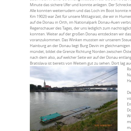
Minute das sichere Ufer und konnte anlegen. Der Schrecken
Alle konnten weiterrudern und das Loch im Boot konnte mit 
Km 1902l) war Zeit für unsere Mittagsrast, die wir in Hume
auf die Donau in Orth, im Nationalpark Donau-Auen verbr
Regenschauer des Tages, der uns lediglich zum nachträgli
konnten. Weiter auf der großen Donau entdeckten wir das
voranzukommen. Das Winken mussten wir unserem Steuerma
Hainburg an der Donau liegt Burg Devin im gleichnamigen 
mündet, bildet die Grenze Richtung Norden zwischen Österr
nach dem also, auf welcher Seite wir auf der Donau entlan
Bratislava ist bereits von Weitem gut zu sehen. Dort lag auc
Ri
Na
He
De
vo
En
Do
We
mi
ma