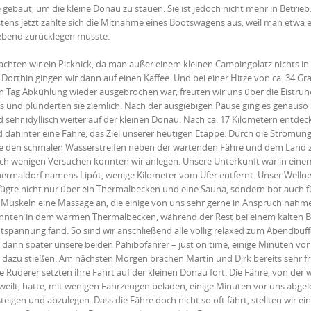
e gebaut, um die kleine Donau zu stauen. Sie ist jedoch nicht mehr in Betrieb
stens jetzt zahlte sich die Mitnahme eines Bootswagens aus, weil
man etwa e
ebend zurücklegen musste.
chten wir ein Picknick, da man außer einem kleinen Campingplatz nichts in
Dorthin gingen wir dann auf einen Kaffee. Und bei einer Hitze von ca. 34 Gra
 Tag Abkühlung wieder ausgebrochen war, freuten wir uns über die Eistruh
 und plünderten sie ziemlich. Nach der ausgiebigen Pause ging es genauso
 sehr idyllisch weiter auf der kleinen Donau. Nach ca. 17 Kilometern entdec
 dahinter eine Fähre, das Ziel unserer heutigen Etappe. Durch die Strömun
e den schmalen Wasserstreifen neben der wartenden Fähre und dem Land 
ach wenigen Versuchen konnten wir anlegen. Unsere Unterkunft war in eine
ermaldorf namens Lipót, wenige Kilometer vom Ufer entfernt. Unser Welln
fügte nicht nur über ein Thermalbecken und eine Sauna, sondern bot auch f
uskeln eine Massage an, die einige von uns sehr gerne in Anspruch nahm
nnten in dem warmen Thermalbecken, während der Rest bei einem kalten Bi
ntspannung fand. So sind wir anschließend alle völlig relaxed zum Abendbüff
 dann später unsere beiden Pahibofahrer – just on time, einige Minuten vor
– dazu stießen. Am nächsten Morgen brachen Martin und Dirk bereits sehr f
 Ruderer setzten ihre Fahrt auf der kleinen Donau fort. Die Fähre, von der w
weilt, hatte, mit wenigen Fahrzeugen beladen, einige Minuten vor uns abge
teigen und abzulegen. Dass die Fähre doch nicht so oft fährt, stellten wir ein