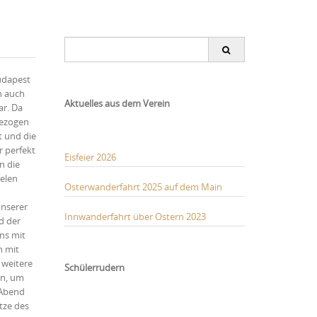
Search
for:
Budapest
n auch
Aktuelles aus dem Verein
ar. Da
gezogen
t und die
r perfekt
Eisfeier 2026
n die
elen
Osterwanderfahrt 2025 auf dem Main
unserer
Innwanderfahrt über Ostern 2023
d der
ns mit
n mit
 weitere
Schülerrudern
en, um
 Abend
tze des