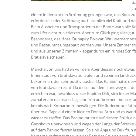
da
zu
einem in der starken Strömung gelungen war, das Boot zu
erforderte in der Strömung auch ziemlich viel Kraft und da
Beim Ausheben und Transportieren der Boote war volle Ko
zum Ufer nicht zu verletzen. Aber zum Glück ging alles gu
Besonderes, das Hotel Dunajsky Pivovar. Wir übernachtet
und Restaurant umgebaut worden war. Unsere Zimmer tru
und aus unseren Zimmern – sogar durch ein rundes Schiff
Bratislava schauen.
Manche von uns hatten vor dem Abendessen noch etwas Z
Innenstadt von Bratislava zu laufen und so einen Eindruck
bekommen, der sehr positiv ausfiel. Das Pahibo hatte derw
von Bratislava erreicht. Da dieser auf dem Landweg mit de
erreichen war, beschloss unser Kapitän Dirk, sich in der M
zumal er am nächsten Tag sehr früh aufbrechen musste, um
km bis nach Komarno zu bewältigen. Die Ruderboote fuhr
über zwei Tage auf einem kleinen Donau-Arm und es war d
wieder zu treffen. Das Pahibo musste auf diesem Stück ein
Gabcikovo überwinden und wegen der Länge der Strecke wol
auf dem Pahibo fahren lassen. So sind Anja und Dirk früh