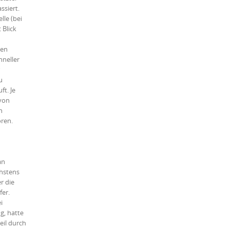
ssiert.
lle (bei
 Blick
zen
hneller
u
t. Je
 von
n
ören.
an
chstens
r die
fer.
i
g, hatte
eil durch