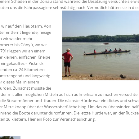
 einem Schaden in der Donau stand während die Besatzung versuchte sie w
ten uns die Fährpassagiere sehnsüchtig nach. Vermutlich hätten sie in di
n wir auf den Hauptarm. Von
r entfernt liegende, riesige
n wir wieder mehr
lometer bis Gönyü, wo wir
1791r legten wir an einem
er kleinen, einfachen Kneipe
 eingekauftes – Picknick
genden ca. 24 Kilometern,
anstrengend und langwierig
ar dieses Mal in einem
Hürden. Zunächst musste die
 der mit allen möglichen Mitteln auf sich aufmerksam zu machen versuchte
r die Steuermänner und -frauen. Die nächste Hürde war ein dickes und schw
der Mitte knapp über der Wasseroberfläche hing. Um das zu überwinden half 
während die Boote darunter durchfuhren. Die letzte Hürde war, an der Rückse
n zu klettern. Hier ein Foto zur Veranschaulichung: