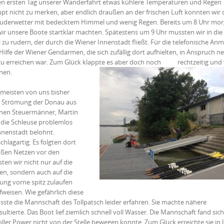
 den ersten Tag unserer Wanderfahrt etwas kühlere Temperaturen und Regen
pt nicht zu merken, aber endlich draußen an der frischen Luft konnten wir 
s Ruderwetter mit bedecktem Himmel und wenig Regen. Bereits um 8 Uhr mo
ir unsere Boote startklar machten. Spätestens um 9 Uhr mussten wir in die
u rudern, der durch die Wiener Innenstadt fließt. Für die telefonische An
ilfe der Wiener Gendarmen, die sich zufällig dort aufhielten, in Anspruch 
n zu erreichen war. Zum Glück klappte es aber doch noch
rechtzeitig und 
nen.
 meisten von uns bisher
e Strömung der Donau aus
renen Steuermänner, Martin
 die Schleuse problemlos
nnenstadt belohnt.
hlagartig. Es folgten dort
roßen Netzen vor den
en wir nicht nur auf die
en, sondern auch auf die
ung vorne spitz zulaufen
fweisen. Wie gefährlich diese
 die Mannschaft des Tollpatsch leider erfahren. Sie machte nähere
ultierte. Das Boot lief ziemlich schnell voll Wasser. Die Mannschaft fand sic
oller Power nicht von der Stelle bewegen konnte. Zum Glück erreichte sie in l