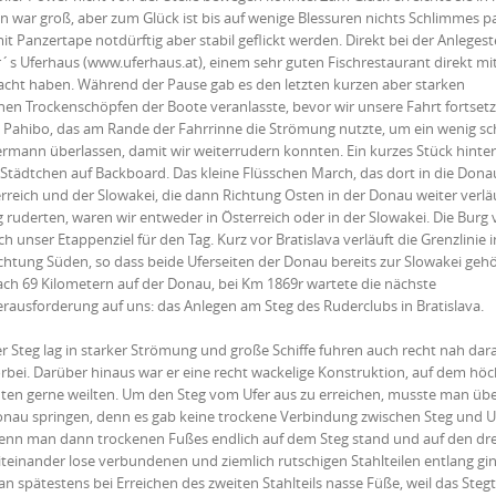
 war groß, aber zum Glück ist bis auf wenige Blessuren nichts Schlimmes pa
Panzertape notdürftig aber stabil geflickt werden. Direkt bei der Anlegeste
r´s Uferhaus (www.uferhaus.at), einem sehr guten Fischrestaurant direkt mit
acht haben. Während der Pause gab es den letzten kurzen aber starken
chen Trockenschöpfen der Boote veranlasste, bevor wir unsere Fahrt fortset
 Pahibo, das am Rande der Fahrrinne die Strömung nutzte, um ein wenig sc
nn überlassen, damit wir weiterrudern konnten. Ein kurzes Stück hinter
Städtchen auf Backboard. Das kleine Flüsschen March, das dort in die Dona
eich und der Slowakei, die dann Richtung Osten in der Donau weiter verläuf
g ruderten, waren wir entweder in Österreich oder in der Slowakei. Die Burg
h unser Etappenziel für den Tag. Kurz vor Bratislava verläuft die Grenzlinie i
chtung Süden, so dass beide Uferseiten der Donau bereits zur Slowakei geh
ch 69 Kilometern auf der Donau, bei Km 1869r wartete die nächste
rausforderung auf uns: das Anlegen am Steg des Ruderclubs in Bratislava.
r Steg lag in starker Strömung und große Schiffe fuhren auch recht nah dar
rbei. Darüber hinaus war er eine recht wackelige Konstruktion, auf dem hö
ten gerne weilten. Um den Steg vom Ufer aus zu erreichen, musste man übe
nau springen, denn es gab keine trockene Verbindung zwischen Steg und U
nn man dann trockenen Fußes endlich auf dem Steg stand und auf den dre
teinander lose verbundenen und ziemlich rutschigen Stahlteilen entlang gin
n spätestens bei Erreichen des zweiten Stahlteils nasse Füße, weil das Stegt