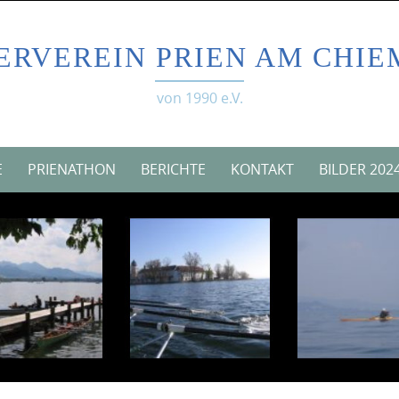
ERVEREIN PRIEN AM CHIE
von 1990 e.V.
E
PRIENATHON
BERICHTE
KONTAKT
BILDER 202