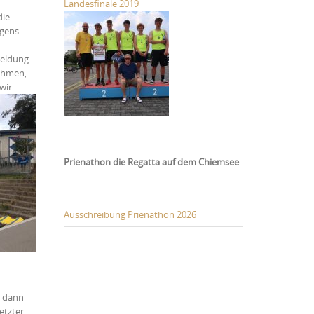
Landesfinale 2019
die
rgens
meldung
nehmen,
wir
Prienathon die Regatta auf dem Chiemsee
Ausschreibung Prienathon 2026
h dann
etzter