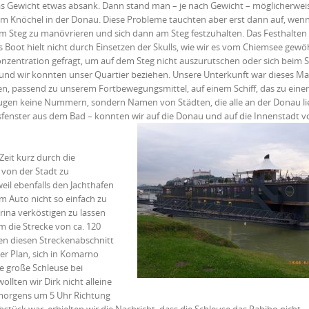
s Gewicht etwas absank. Dann stand man – je nach Gewicht – möglicherweis
m Knöchel in der Donau. Diese Probleme tauchten aber erst dann auf, wenn
m Steg zu manövrieren und sich dann am Steg festzuhalten. Das Festhalten
s Boot hielt nicht durch Einsetzen der Skulls, wie wir es vom Chiemsee gewö
nzentration gefragt, um auf dem Steg nicht auszurutschen oder sich beim 
t und wir konnten unser Quartier beziehen. Unsere Unterkunft war dieses Ma
en, passend zu unserem Fortbewegungsmittel, auf einem Schiff, das zu eine
gen keine Nummern, sondern Namen von Städten, die alle an der Donau l
sfenster aus dem Bad – konnten wir auf die Donau und auf die Innenstadt v
eit kurz durch die
 von der Stadt zu
eil ebenfalls den Jachthafen
m Auto nicht so einfach zu
arina verköstigen zu lassen
 die Strecke von ca. 120
en diesen Streckenabschnitt
er Plan, sich in Komarno
e große Schleuse bei
lten wir Dirk nicht alleine
 morgens um 5 Uhr Richtung