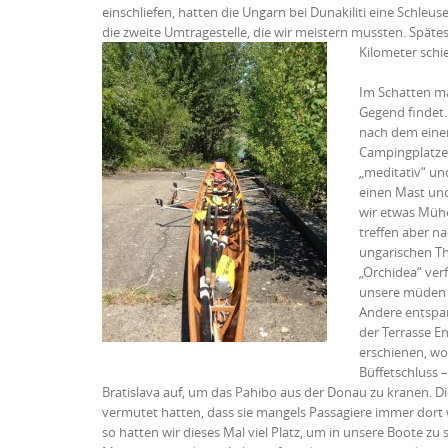
einschliefen, hatten die Ungarn bei Dunakiliti eine Schleus
die zweite Umtragestelle, die wir meistern mussten. Späte
Kilometer schi
Im Schatten ma
Gegend findet. 
nach dem einen
Campingplatzes
„meditativ“ und
einen Mast und
wir etwas Müh
treffen aber n
ungarischen Th
„Orchidea“ ver
unsere müden M
Andere entspa
der Terrasse E
erschienen, wo
Büffetschluss 
Bratislava auf, um das Pahibo aus der Donau zu kranen. Die
vermutet hatten, dass sie mangels Passagiere immer dort 
so hatten wir dieses Mal viel Platz, um in unsere Boote zu s