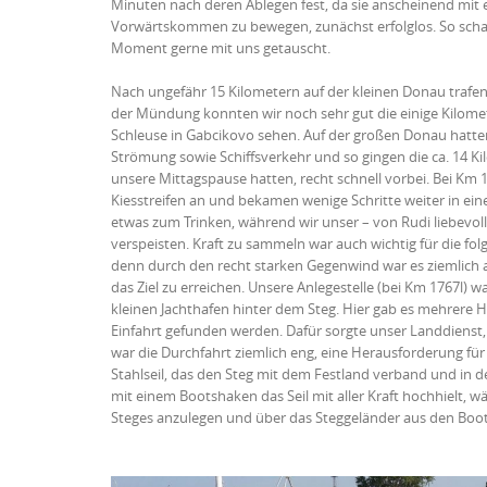
Minuten nach deren Ablegen fest, da sie anscheinend mit
Vorwärtskommen zu bewegen, zunächst erfolglos. So schau
Moment gerne
mit uns getauscht.
Nach ungefähr 15 Kilometern auf der kleinen Donau trafe
der Mündung konnten wir noch sehr gut die einige Kilomete
Schleuse in Gabcikovo sehen. Auf der großen Donau hatte
Strömung sowie Schiffsverkehr und so gingen die ca. 14 Ki
unsere Mittagspause hatten, recht schnell vorbei. Bei Km 
Kiesstreifen an und bekamen wenige Schritte weiter in ein
etwas zum Trinken, während wir unser – von Rudi liebevoll
verspeisten. Kraft zu sammeln war auch wichtig für die fol
denn durch den recht starken Gegenwind war es ziemlich 
das Ziel zu erreichen. Unsere Anlegestelle (bei Km 1767l) w
kleinen Jachthafen hinter dem Steg. Hier gab es mehrere 
Einfahrt gefunden werden. Dafür sorgte unser Landdienst,
war die Durchfahrt ziemlich eng, eine Herausforderung fü
Stahlseil, das den Steg mit dem Festland verband und in 
mit einem Bootshaken das Seil mit aller Kraft hochhielt, 
Steges anzulegen und über das Steggeländer aus den Boote