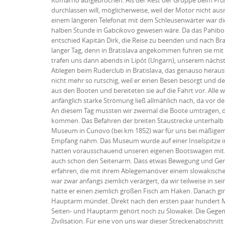
Komarno aufgebrochen. Als der Rest der Gruppe beim Frühst
durchlassen will, möglicherweise, weil der Motor nicht aus
einem längeren Telefonat mit dem Schleusenwärter war dies
halben Stunde in Gabcikovo gewesen wäre. Da das Pahibo b
entschied Kapitän Dirk, die Reise zu beenden und nach Bra
langer Tag, denn in Bratislava angekommen fuhren sie mi
trafen uns dann abends in Lipót (Ungarn), unserem nächst
Ablegen beim Ruderclub in Bratislava, das genauso heraus
nicht mehr so rutschig, weil er einen Besen besorgt und 
aus den Booten und bereiteten sie auf die Fahrt vor. Alle
anfänglich starke Strömung ließ allmählich nach, da vor d
An diesem Tag mussten wir zweimal die Boote umtragen, da
kommen. Das Befahren der breiten Staustrecke unterhalb 
Museum in Cunovo (bei km 1852) war für uns bei mäßigem
Empfang nahm. Das Museum wurde auf einer Inselspitze inm
hatten vorausschauend unseren eigenen Bootswagen mit. D
auch schon den Seitenarm. Dass etwas Bewegung und Gerä
erfahren, die mit ihrem Ablegemanöver einem slowakischen A
war zwar anfangs ziemlich verärgert, da wir teilweise in 
hatte er einen ziemlich großen Fisch am Haken. Danach ging
Hauptarm mündet. Direkt nach den ersten paar hundert Met
Seiten- und Hauptarm gehört noch zu Slowakei. Die Gegen
Zivilisation. Für eine von uns war dieser Streckenabschnit