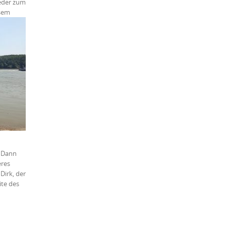
ieder zum
esem
. Dann
eres
Dirk, der
ite des