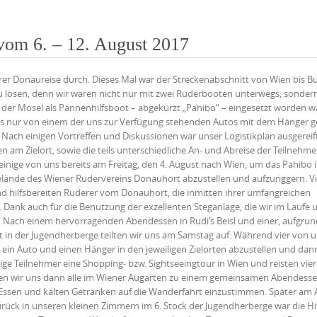
vom 6. – 12. August 2017
erer Donaureise durch. Dieses Mal war der Streckenabschnitt von Wien bis 
 zu lösen, denn wir waren nicht nur mit zwei Ruderbooten unterwegs, sonder
f der Mosel als Pannenhilfsboot – abgekürzt „Pahibo“ – eingesetzt worden w
e es nur von einem der uns zur Verfügung stehenden Autos mit dem Hänger 
Nach einigen Vortreffen und Diskussionen war unser Logistikplan ausgereif
 am Zielort, sowie die teils unterschiedliche An- und Abreise der Teilnehme
n einige von uns bereits am Freitag, den 4. August nach Wien, um das Pahibo i
lände des Wiener Rudervereins Donauhort abzustellen und aufzuriggern. Vi
und hilfsbereiten Ruderer vom Donauhort, die inmitten ihrer umfangreichen
 Dank auch für die Benutzung der exzellenten Steganlage, die wir im Laufe 
. Nach einem hervorragenden Abendessen in Rudi’s Beisl und einer, aufgrun
 in der Jugendherberge teilten wir uns am Samstag auf. Während vier von u
ein Auto und einen Hänger in den jeweiligen Zielorten abzustellen und dan
e Teilnehmer eine Shopping- bzw. Sightseeingtour in Wien und reisten vier
fen wir uns dann alle im Wiener Augarten zu einem gemeinsamen Abendess
Essen und kalten Getränken auf die Wanderfahrt einzustimmen. Später am
ck in unseren kleinen Zimmern im 6. Stock der Jugendherberge war die Hi