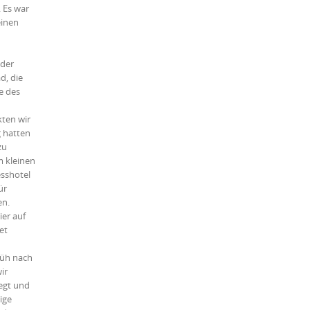
. Es war
inen
 der
d, die
e des
kten wir
g hatten
zu
m kleinen
esshotel
ür
en.
er auf
et
rüh nach
ir
legt und
ige