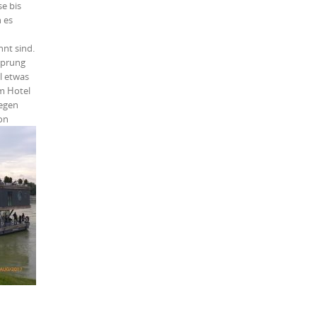
e bis
 es
hnt sind.
Sprung
l etwas
m Hotel
iegen
on