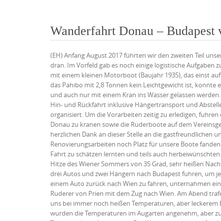
Wanderfahrt Donau – Budapest 
(EH) Anfang August 2017 führten wir den zweiten Teil uns
dran. Im Vorfeld gab es noch einige logistische Aufgaben
mit einem kleinen Motorboot (Baujahr 1935), das einst au
das Pahibo mit 2,8 Tonnen kein Leichtgewicht ist, konnt
und auch nur mit einem Kran ins Wasser gelassen werden. 
Hin- und Rückfahrt inklusive Hängertransport und Abstellen
organisiert. Um die Vorarbeiten zeitig zu erledigen, fuhre
Donau zu kranen sowie die Ruderboote auf dem Vereinsge
herzlichen Dank an dieser Stelle an die gastfreundlichen 
Renovierungsarbeiten noch Platz für unsere Boote fanden.
Fahrt zu schätzen lernten und teils auch herbeiwünschten
Hitze des Wiener Sommers von 35 Grad, sehr heißen Nacht
drei Autos und zwei Hängern nach Budapest fuhren, um je 
einem Auto zurück nach Wien zu fahren, unternahmen einig
Ruderer von Prien mit dem Zug nach Wien. Am Abend tra
uns bei immer noch heißen Temperaturen, aber leckerem 
wurden die Temperaturen im Augarten angenehm, aber zurü