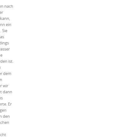
enn nach
er
 kann,
ann ein
 Sie
das
dings
wasser
ie
den ist.
u
er dem
in
r wir
ht dann
es
rte. Er
egen
in den
schen
m
icht