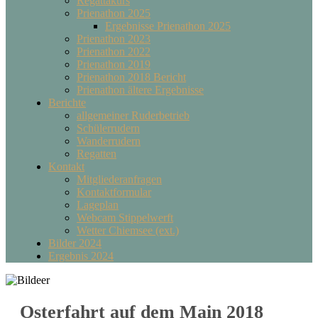
Regattakurs
Prienathon 2025
Ergebnisse Prienathon 2025
Prienathon 2023
Prienathon 2022
Prienathon 2019
Prienathon 2018 Bericht
Prienathon ältere Ergebnisse
Berichte
allgemeiner Ruderbetrieb
Schülerrudern
Wanderrudern
Regatten
Kontakt
Mitgliederanfragen
Kontaktformular
Lageplan
Webcam Stippelwerft
Wetter Chiemsee (ext.)
Bilder 2024
Ergebnis 2024
Osterfahrt auf dem Main 2018