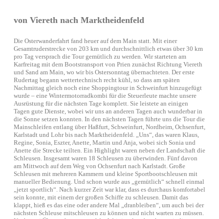
von Viereth nach Marktheidenfeld
Die Osterwanderfahrt fand heuer auf dem Main statt. Mit einer
Gesamtruderstrecke von 203 km und durchschnittlich etwas über 30 km
pro Tag versprach die Tour gemütlich zu werden. Wir starteten am
Karfreitag mit dem Bootstransport von Prien zunächst Richtung Viereth
und Sand am Main, wo wir bis Ostersonntag übernachteten. Der erste
Rudertag begann wettertechnisch recht kühl, so dass am späten
Nachmittag gleich noch eine Shoppingtour in Schweinfurt hinzugefügt
wurde – eine Wintermotorradkombi für die Steuerleute machte unsere
Ausrüstung für die nächsten Tage komplett. Sie leistete an einigen
Tagen gute Dienste, wobei wir uns an anderen Tagen auch wunderbar in
die Sonne setzen konnten. In den nächsten Tagen führte uns die Tour die
Mainschleifen entlang über Haßfurt, Schweinfurt, Nordheim, Ochsenfurt,
Karlstadt und Lohr bis nach Marktheidenfeld. „Uns“, das waren Klaus,
Regine, Sonia, Eszter, Anette, Martin und Anja, wobei sich Sonia und
Anette die Strecke teilten. Ein Highlight waren neben der Landschaft die
Schleusen. Insgesamt waren 18 Schleusen zu überwinden. Fünf davon
am Mittwoch auf dem Weg von Ochsenfurt nach Karlstadt. Große
Schleusen mit mehreren Kammern und kleine Sportbootschleusen mit
manueller Bedienung. Und schon wurde aus „gemütlich“ schnell einmal
„jetzt sportlich“. Nach kurzer Zeit war klar, dass es durchaus komfortabel
sein konnte, mit einem der großen Schiffe zu schleusen. Damit das
klappt, hieß es das eine oder andere Mal „dranbleiben“, um auch bei der
nächsten Schleuse mitschleusen zu können und nicht warten zu müssen.