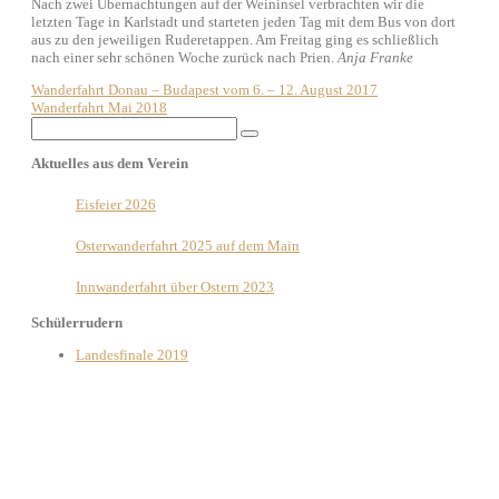
Nach zwei Übernachtungen auf der Weininsel verbrachten wir die
letzten Tage in Karlstadt und starteten jeden Tag mit dem Bus von dort
aus zu den jeweiligen Ruderetappen. Am Freitag ging es schließlich
nach einer sehr schönen Woche zurück nach Prien.
Anja Franke
Post
Wanderfahrt Donau – Budapest vom 6. – 12. August 2017
Wanderfahrt Mai 2018
navigation
Search
for:
Aktuelles aus dem Verein
Eisfeier 2026
Osterwanderfahrt 2025 auf dem Main
Innwanderfahrt über Ostern 2023
Schülerrudern
Landesfinale 2019