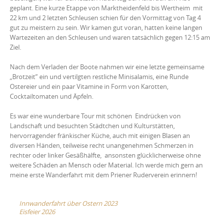
geplant. Eine kurze Etappe von Marktheidenfeld bis Wertheim mit
22 km und 2 letzten Schleusen schien für den Vormittag von Tag 4
gut zu meistern zu sein. Wir kamen gut voran, hatten keine langen
Wartezeiten an den Schleusen und waren tatsächlich gegen 12:15 am
Ziel.
Nach dem Verladen der Boote nahmen wir eine letzte gemeinsame
„Brotzeit“ ein und vertilgten restliche Minisalamis, eine Runde
Ostereier und ein paar Vitamine in Form von Karotten,
Cocktailtomaten und Äpfeln.
Es war eine wunderbare Tour mit schönen Eindrücken von
Landschaft und besuchten Städtchen und Kulturstätten,
hervorragender fränkischer Küche, auch mit einigen Blasen an
diversen Händen, teilweise recht unangenehmen Schmerzen in
rechter oder linker Gesäßhälfte, ansonsten glücklicherweise ohne
weitere Schäden an Mensch oder Material. Ich werde mich gern an
meine erste Wanderfahrt mit dem Priener Ruderverein erinnern!
Post
Innwanderfahrt über Ostern 2023
Eisfeier 2026
navigation