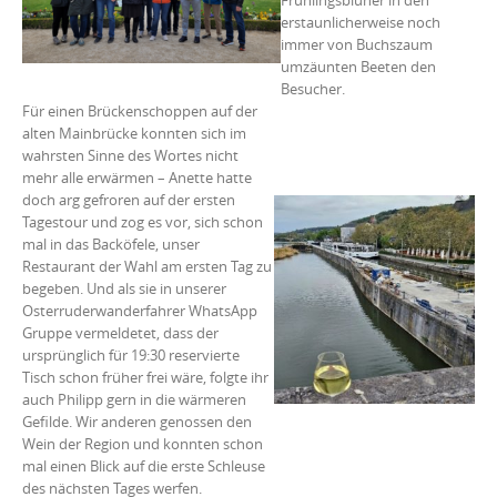
Frühlingsblüher in den
erstaunlicherweise noch
immer von Buchszaum
umzäunten Beeten den
Besucher.
Für einen Brückenschoppen auf der
alten Mainbrücke konnten sich im
wahrsten Sinne des Wortes nicht
mehr alle erwärmen – Anette hatte
doch arg gefroren auf der ersten
Tagestour und zog es vor, sich schon
mal in das Backöfele, unser
Restaurant der Wahl am ersten Tag zu
begeben. Und als sie in unserer
Osterruderwanderfahrer WhatsApp
Gruppe vermeldetet, dass der
ursprünglich für 19:30 reservierte
Tisch schon früher frei wäre, folgte ihr
auch Philipp gern in die wärmeren
Gefilde. Wir anderen genossen den
Wein der Region und konnten schon
mal einen Blick auf die erste Schleuse
des nächsten Tages werfen.