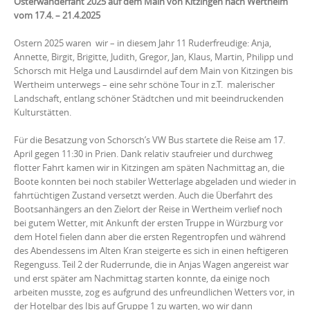
Osterwanderfaht 2025 auf dem Main von Kitzingen nach Wertheim
vom 17.4. – 21.4.2025
Ostern 2025 waren wir – in diesem Jahr 11 Ruderfreudige: Anja,
Annette, Birgit, Brigitte, Judith, Gregor, Jan, Klaus, Martin, Philipp und
Schorsch mit Helga und Lausdirndel auf dem Main von Kitzingen bis
Wertheim unterwegs – eine sehr schöne Tour in z.T. malerischer
Landschaft, entlang schöner Städtchen und mit beeindruckenden
Kulturstätten.
Für die Besatzung von Schorsch’s VW Bus startete die Reise am 17.
April gegen 11:30 in Prien. Dank relativ staufreier und durchweg
flotter Fahrt kamen wir in Kitzingen am späten Nachmittag an, die
Boote konnten bei noch stabiler Wetterlage abgeladen und wieder in
fahrtüchtigen Zustand versetzt werden. Auch die Überfahrt des
Bootsanhängers an den Zielort der Reise in Wertheim verlief noch
bei gutem Wetter, mit Ankunft der ersten Truppe in Würzburg vor
dem Hotel fielen dann aber die ersten Regentropfen und während
des Abendessens im Alten Kran steigerte es sich in einen heftigeren
Regenguss. Teil 2 der Ruderrunde, die in Anjas Wagen angereist war
und erst später am Nachmittag starten konnte, da einige noch
arbeiten musste, zog es aufgrund des unfreundlichen Wetters vor, in
der Hotelbar des Ibis auf Gruppe 1 zu warten, wo wir dann