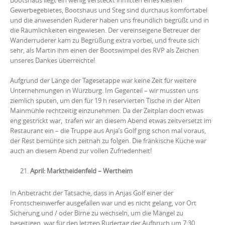
Gewerbegebietes, Bootshaus und Steg sind durchaus komfortabel
und die anwesenden Ruderer haben uns freundlich begrüßt und in
die Räumlichkeiten eingewiesen. Der vereinseigene Betreuer der
Wanderruderer kam zu Begrüßung extra vorbei, und freute sich
sehr, als Martin ihm einen der Bootswimpel des RVP als Zeichen
unseres Dankes überreichte!
Aufgrund der Länge der Tagesetappe war keine Zeit für weitere
Unternehmungen in Würzburg. Im Gegenteil – wir mussten uns
ziemlich sputen, um den für 19 h reservierten Tische in der Alten
Mainmühle rechtzeitig einzunehmen. Da der Zeitplan doch etwas
eng gestrickt war, trafen wir an diesem Abend etwas zeitversetzt im
Restaurant ein – die Truppe aus Anja’s Golf ging schon mal voraus,
der Rest bemühte sich zeitnah zu folgen. Die fränkische Küche war
auch an diesem Abend zur vollen Zufriedenheit!
April: Marktheidenfeld – Wertheim
In Anbetracht der Tatsache, dass in Anjas Golf einer der
Frontscheinwerfer ausgefallen war und es nicht gelang, vor Ort
Sicherung und / oder Birne zu wechseln, um die Mängel zu
beseitigen, war für den letzten Rudertag der Aufbruch um 7:30