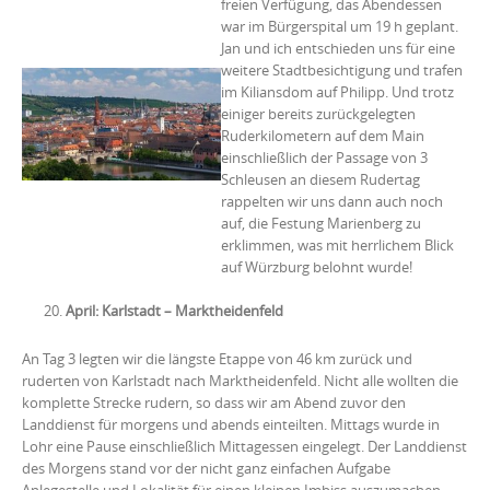
freien Verfügung, das Abendessen
war im Bürgerspital um 19 h geplant.
Jan und ich entschieden uns für eine
weitere Stadtbesichtigung und trafen
im Kiliansdom auf Philipp. Und trotz
einiger bereits zurückgelegten
Ruderkilometern auf dem Main
einschließlich der Passage von 3
Schleusen an diesem Rudertag
rappelten wir uns dann auch noch
auf, die Festung Marienberg zu
erklimmen, was mit herrlichem Blick
auf Würzburg belohnt wurde!
April: Karlstadt – Marktheidenfeld
An Tag 3 legten wir die längste Etappe von 46 km zurück und
ruderten von Karlstadt nach Marktheidenfeld. Nicht alle wollten die
komplette Strecke rudern, so dass wir am Abend zuvor den
Landdienst für morgens und abends einteilten. Mittags wurde in
Lohr eine Pause einschließlich Mittagessen eingelegt. Der Landdienst
des Morgens stand vor der nicht ganz einfachen Aufgabe
Anlegestelle und Lokalität für einen kleinen Imbiss auszumachen.