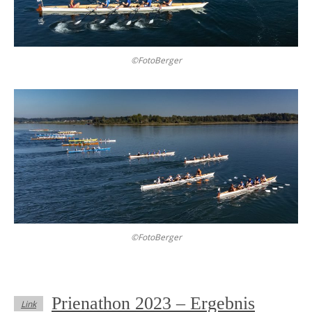
©FotoBerger
©FotoBerger
Prienathon 2023 – Ergebnis
Link