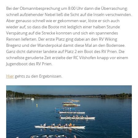
Bei der Obmannbesprechung um 8:00 Uhr dann die Überraschung:
schnell aufziehender Nebel ließ die Sicht auf die Inseln verschwinden.
Aber genauso schnell wie er gekommen war, löste er sich auch
wieder auf, so dass die Boote mit lediglich einer halben Stunde
Verspätung auf die Strecke konnten und sich ein spannendes
Rennen lieferten. Der erste Platz ging dabei an den RV Wiking
Bregenz und der Wanderpokal damit diese Mal an den Bodensee.
Ganz dicht dahinter landete auf Platz 2 ein Boot des RV Prien. Die
schnellste geruderte Zeit erzielte der RC Vilshofen knapp vor einem
Jugendboot des RV Prien.
Hier
gehts zu den Ergebnissen.