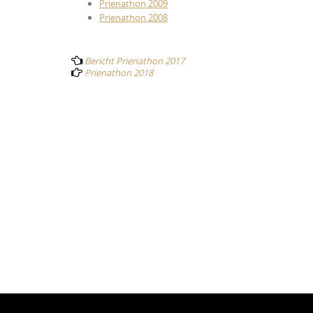
Prienathon 2009
Prienathon 2008
Post
Bericht Prienathon 2017
Prienathon 2018
navigation