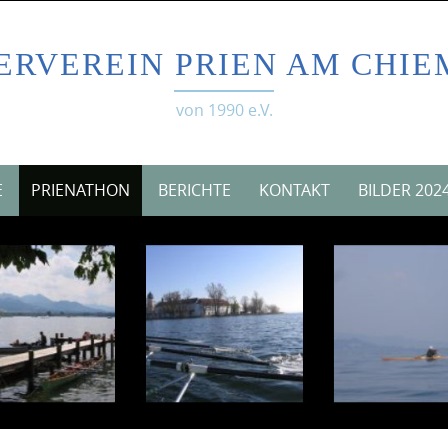
ERVEREIN PRIEN AM CHIE
von 1990 e.V.
E
PRIENATHON
BERICHTE
KONTAKT
BILDER 202