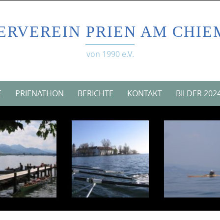
ERVEREIN PRIEN AM CHIE
von 1990 e.V.
E
PRIENATHON
BERICHTE
KONTAKT
BILDER 202