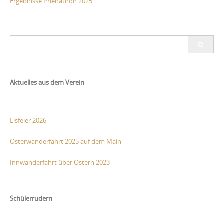
Ergebnisse Prienathon 2025
Post
Search
navigation
for:
Aktuelles aus dem Verein
Eisfeier 2026
Osterwanderfahrt 2025 auf dem Main
Innwanderfahrt über Ostern 2023
Schülerrudern