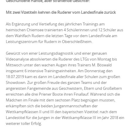
Geschundene Hände, aber strahlende Gesichter:
Mit zwei Vizetiteln kehren die Ruderer vom Landesfinale zurück
Als Ergänzung und Vertiefung des jährlichen Trainings am
heimischen Chiemsee trainierten 4 Schülerinnen und 12 Schüler aus
dem Wahlfach Rudern die letzten Tage vor dem Landesfinale am
Leistungszentrum für Rudern in Oberschleißheim.
Gewürzt von einer Leistungsdiagnostik und einer genauen
Videoanalyse absolvierten die Ruderer des LTGs von Montag bis
Mittwoch unter den wachen Augen ihres Trainers M. Böswald
insgesamt 6 intensive Trainingseinheiten. Am Donnerstag den
18.07.2019 kam es dann im Landesfinale aller Schulen zum großen
Showdown. Zur großen Freude des ganzen Teams und der
angereisten Fangemeinde aus Geschwistern, Eltern und Großeltern
erreichten alle drei Priener Boote ihren Finallauf. Während sich die
Mädchen im Finale mit dem sechsten Platz begnügen mussten,
erkämpften sich die beiden Jungenmannschaften der
Wettkampfklassen II und III den bayerischen Vizetitel: nach dem
Landestitel für die Jungen in der Wettkampfklasse III im Jahr 2018 ein
weiterer toller Erfolg.