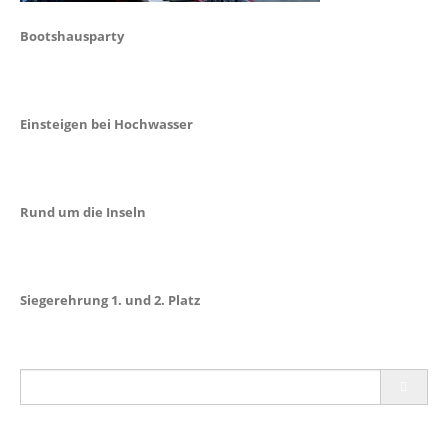
Bootshausparty
Einsteigen bei Hochwasser
Rund um die Inseln
Siegerehrung 1. und 2. Platz
Post
Search
navigation
for: