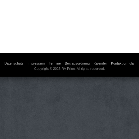
Datenschutz
Impressum
Termine
Beitragsordnung
Kalender
Kontaktformular
Copyright © 2026 RV Prien. All rights reserved.