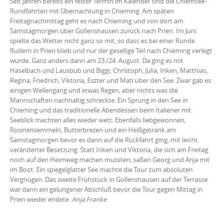
Seit Jahren bereits ein fester Termin im Kalender sind die Chiemsee-
Rundfahrten mit Übernachtung in Chieming. Am späten
Freitagnachmittag geht es nach Chieming und von dort am
Samstagmorgen über Gollenshausen zurück nach Prien. Im Juni
spielte das Wetter nicht ganz so mit, so dass es bei einer Runde
Rudern in Prien blieb und nur der gesellige Teil nach Chieming verlegt
wurde. Ganz anders dann am 23./24. August. Da ging es mit
Haselbach und Lausbub und Biggi, Christoph, Julia, Inken, Matthias,
Regina, Friedrich, Viktoria, Eszter und Mati über den See. Zwar gab es
einigen Wellengang und etwas Regen, aber nichts was die
Mannschaften nachhaltig schreckte. Ein Sprung in den See in
Chieming und das traditionelle Abendessen beim Italiener mit
Seeblick machten alles wieder wett. Ebenfalls liebgewonnen,
Rosinensemmeln, Butterbrezen und ein Heißgetränk am
Samstagmorgen bevor es dann auf die Rückfahrt ging, mit leicht
veränderter Besetzung. Statt Inken und Viktoria, die sich am Freitag
noch auf den Heimweg machen mussten, saßen Georg und Anja mit
im Boot. Ein spiegelglatter See machte die Tour zum absoluten
Vergnügen. Das zweite Frühstück in Gollenshausen auf der Terrasse
war dann ein gelungener Abschluß bevor die Tour gegen Mittag in
Prien wieder endete.
Anja Franke