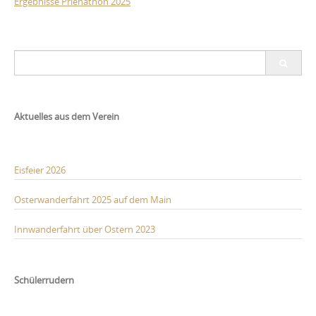
Ergebnisse Prienathon 2025
Post
Search
navigation
for:
Aktuelles aus dem Verein
Eisfeier 2026
Osterwanderfahrt 2025 auf dem Main
Innwanderfahrt über Ostern 2023
Schülerrudern