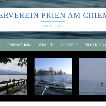
Skip
to
ERVEREIN PRIEN AM CHIE
content
von 1990 e.V.
E
PRIENATHON
BERICHTE
KONTAKT
BILDER 202