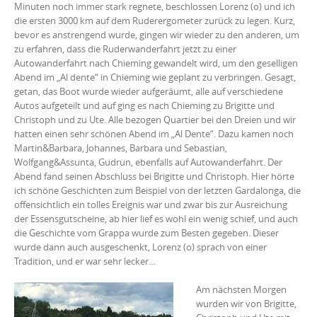
Minuten noch immer stark regnete, beschlossen Lorenz (o) und ich
die ersten 3000 km auf dem Ruderergometer zurück zu legen. Kurz,
bevor es anstrengend wurde, gingen wir wieder zu den anderen, um
zu erfahren, dass die Ruderwanderfahrt jetzt zu einer
Autowanderfahrt nach Chieming gewandelt wird, um den geselligen
Abend im „Al dente“ in Chieming wie geplant zu verbringen. Gesagt,
getan, das Boot wurde wieder aufgeräumt, alle auf verschiedene
Autos aufgeteilt und auf ging es nach Chieming zu Brigitte und
Christoph und zu Ute. Alle bezogen Quartier bei den Dreien und wir
hatten einen sehr schönen Abend im „Al Dente“. Dazu kamen noch
Martin&Barbara, Johannes, Barbara und Sebastian,
Wolfgang&Assunta, Gudrun, ebenfalls auf Autowanderfahrt. Der
Abend fand seinen Abschluss bei Brigitte und Christoph. Hier hörte
ich schöne Geschichten zum Beispiel von der letzten Gardalonga, die
offensichtlich ein tolles Ereignis war und zwar bis zur Ausreichung
der Essensgutscheine, ab hier lief es wohl ein wenig schief, und auch
die Geschichte vom Grappa wurde zum Besten gegeben. Dieser
wurde dann auch ausgeschenkt, Lorenz (o) sprach von einer
Tradition, und er war sehr lecker…
Am nächsten Morgen
wurden wir von Brigitte,