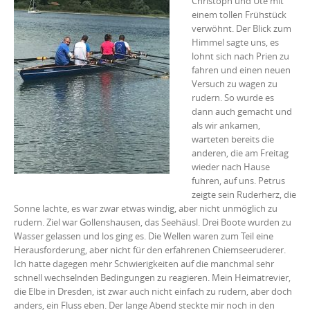
Christoph und Ute mit
einem tollen Frühstück
verwöhnt. Der Blick zum
Himmel sagte uns, es
lohnt sich nach Prien zu
fahren und einen neuen
Versuch zu wagen zu
rudern. So wurde es
dann auch gemacht und
als wir ankamen,
warteten bereits die
anderen, die am Freitag
wieder nach Hause
fuhren, auf uns. Petrus
zeigte sein Ruderherz, die
Sonne lachte, es war zwar etwas windig, aber nicht unmöglich zu
rudern. Ziel war Gollenshausen, das Seehäusl. Drei Boote wurden zu
Wasser gelassen und los ging es. Die Wellen waren zum Teil eine
Herausforderung, aber nicht für den erfahrenen Chiemseeruderer.
Ich hatte dagegen mehr Schwierigkeiten auf die manchmal sehr
schnell wechselnden Bedingungen zu reagieren. Mein Heimatrevier,
die Elbe in Dresden, ist zwar auch nicht einfach zu rudern, aber doch
anders, ein Fluss eben. Der lange Abend steckte mir noch in den