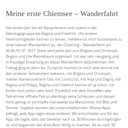
Meine erste Chiemsee – Wanderfahrt
Seit einem Jahr bin ich Neuprienerin und rudere in der
Dienstagsgruppe bei Regina und Friedrich. Um andere
Vereinsmitglieder kennen zu lernen, meldete ich mich kurzerhand zu
einer kleinen Wanderfahrt an, der Chieming – Wanderfahrt am
30.06./01.07. 2017. Diese wird jedes Jahr von Brigitte und Christoph
Duglos und Ute Weixelbaum organsiert. Ich war sehr neugierig und
in freudiger Erwartung an dieser Wanderfahrt teilzunehmen. Am
Freitag ging es dann los. Zunächst machte ich mich aber einmal mit
den anderen Teilnehmern bekannt, mit Brigitte und Christoph,
meiner Namensvetterin Ute, mit Lorenz (o), mit Anja und Dagny, mit
Regine und Philipp, Regina und Friedrich kannte ich ja schon. Ich
fühlte mich sofort sehr wohl. Pünktlich mit dem Eintreffen aller
Teilnehmer öffnete Petrus allerdings seine Schleusen und dessen
nicht genug, er schimpfte mal wieder die Menschheit mit Blitz und
Donner. Sogleich wurden die unterschiedlichsten Wetter-Apps
befragt, jede App sagte etwas anderes. Wir entschieden uns für die
App, die sagte, dass das Gewitter nach ca. 30 Minuten durchgezogen
ist und begannen das erste Boot fertig zu machen. Als es nach 30