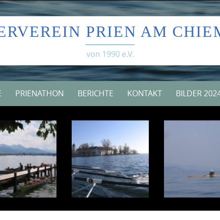
Skip
to
ERVEREIN PRIEN AM CHIE
content
von 1990 e.V.
E
PRIENATHON
BERICHTE
KONTAKT
BILDER 202