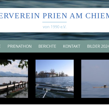
Skip
to
ERVEREIN PRIEN AM CHIE
content
von 1990 e.V.
E
PRIENATHON
BERICHTE
KONTAKT
BILDER 202