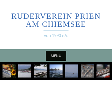
Skip
to
RUDERVEREIN PRIEN
content
AM CHIEMSEE
von 1990 e.V.
MENU
Skip
to
content